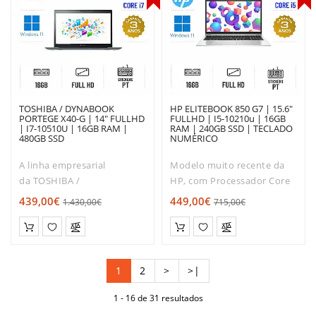
TOSHIBA / DYNABOOK
HP ELITEBOOK 850 G7 | 15.6"
PORTEGE X40-G | 14" FULLHD
FULLHD | I5-10210u | 16GB
| I7-10510U | 16GB RAM |
RAM | 240GB SSD | TECLADO
480GB SSD
NUMÉRICO
A linha empresarial
Modelo muito recente da
da TOSHIBA /
HP, com Processador Core
DYNABOOK destaca-se no
i5 de Décima geração, 16GB
439,00€
449,00€
1.430,00€
715,00€
mercado pela sua elevada
de RAM e disco SSD!Muito
fiabilidade e altos padrões
boa relação qualidade /
de performance. Este
Rapidez / preço!O HP
modelo Dynabook X40-G
EliteBook 850 é dos
1
2
>
>|
apresenta-se como..
modelos mais s..
1 - 16 de 31 resultados