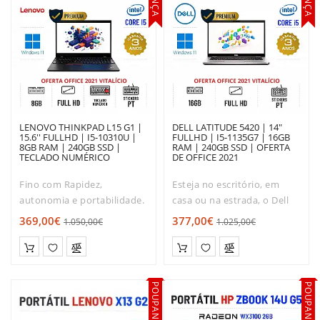
LENOVO THINKPAD L15 G1 |
DELL LATITUDE 5420 | 14"
15.6'' FULLHD | I5-10310U |
FULLHD | I5-1135G7 | 16GB
8GB RAM | 240GB SSD |
RAM | 240GB SSD | OFERTA
TECLADO NUMÉRICO
DE OFFICE 2021
|OFERTA DE OFFICE 2021
Fino com Rapidez,
Esteja no escritório, em
autonomia e portabilidade.
casa ou na estrada, o Dell
Se são estas as
Latitude™ 5420 está
369,00€
377,00€
1.050,00€
1.025,00€
características que mais
preparado para ir consigo
valoriza num portátil, então
para todo o lado.
o Lenovo L15 G1 é o ideal
Um portátil às medida dos
para si. A tecnologia
profissionais do século XXI
POUPANÇA
POUPANÇA
incluída, da qua..
que p..