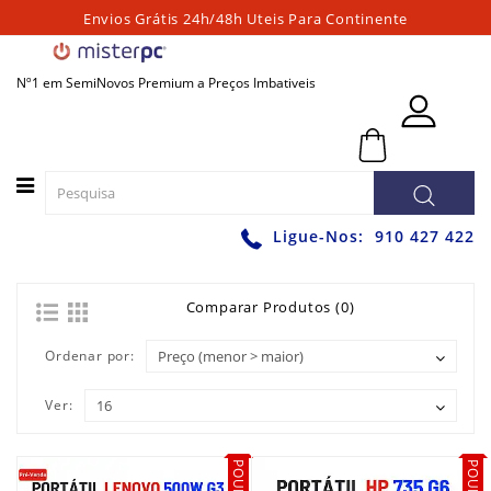
Envios Grátis 24h/48h Uteis Para Continente
Categorias
Nº1 em SemiNovos Premium a Preços Imbativeis
PORTATEIS
0 - 0,00€
PC
´S
FIXOS
PC
Ligue-Nos:
910 427 422
´S
PARA
JOGOS
Comparar Produtos (0)
WORKSTATIONS
Ordenar por:
GRAFICAS
Ver:
MONITORES
ACESSÓRIOS