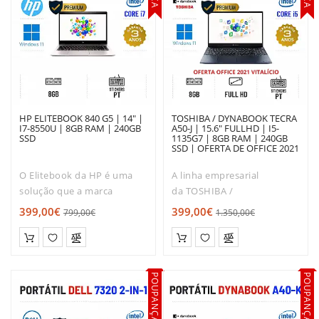
HP ELITEBOOK 840 G5 | 14" |
TOSHIBA / DYNABOOK TECRA
I7-8550U | 8GB RAM | 240GB
A50-J | 15.6" FULLHD | I5-
SSD
1135G7 | 8GB RAM | 240GB
SSD | OFERTA DE OFFICE 2021
O Elitebook da HP é uma
A linha empresarial
solução que a marca
da TOSHIBA /
apresenta para utilizações
DYNABOOK destaca-se no
399,00€
399,00€
799,00€
1.350,00€
profissionais
mercado pela sua elevada
exigentes.Processador Core
fiabilidade e altos padrões
i7 de Oitava Geração, Ultra
de performance. Este
Potente e Mega
modelo Dynabook A50-J
POUPANÇA
POUPANÇA
Rápido!Oferecendo um..
apresenta-se como..