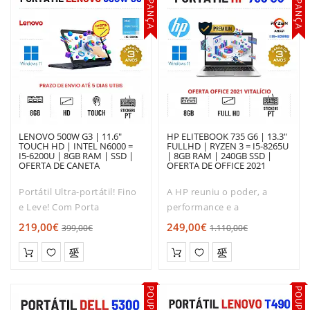
POUPANÇA
POUPANÇA
PLACAS
GRÁFICAS
SOFTWARE
LENOVO 500W G3 | 11.6"
HP ELITEBOOK 735 G6 | 13.3"
TOUCH HD | INTEL N6000 =
FULLHD | RYZEN 3 = I5-8265U
I5-6200U | 8GB RAM | SSD |
| 8GB RAM | 240GB SSD |
OFERTA DE CANETA
OFERTA DE OFFICE 2021
Portátil Ultra-portátil! Fino
A HP reuniu o poder, a
e Leve! Com Porta
performance e a
HDMI.Com capacidade
expansibilidade de um PC
219,00€
249,00€
399,00€
1.110,00€
produtiva total, apresenta
de secretária num modelo
uma capacidade de
desenhado para a estrada.
processamento semelhante
Leve, Fino e
à maioria dos portáteis
Poderoso.Processador
standard. Mobilida..
equivalente a Core i5-