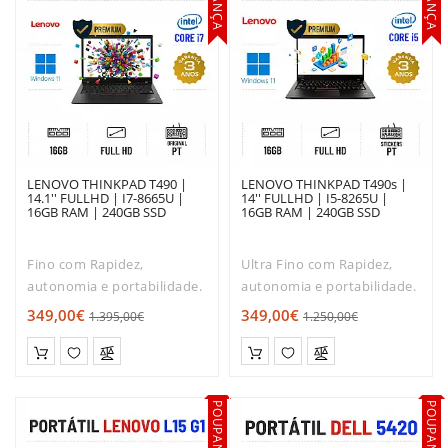
LENOVO THINKPAD T490 |
LENOVO THINKPAD T490s |
14.1'' FULLHD | I7-8665U |
14'' FULLHD | I5-8265U |
16GB RAM | 240GB SSD
16GB RAM | 240GB SSD
Fino com Rapidez,
Ultra Fino com Rapidez,
autonomia e portabilidade.
autonomia e portabilidade.
Se são estas as
Se são estas as
349,00€
349,00€
1.395,00€
1.250,00€
características que mais
características que mais
valoriza num portátil, então
valoriza num portátil, então
o Lenovo T490 é o ideal
o Lenovo T490S é o ideal
para si. Apesar do seu
para si. Somente 1,37Kg!
POUPANÇA
POUPANÇA
tamanho compacto,..
Apesar d..