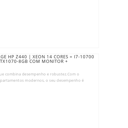
GE HP Z440 | XEON 14 CORES = I7-10700
 GTX1070-8GB COM MONITOR +
que combina desempenho e robustez.Com o
e apartamentos modernos, o seu desempenho é