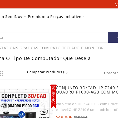
V
em SemiNovos Premium a Preços Imbativeis
TATIONS GRAFICAS COM RATO TECLADO E MONITOR
ha O Tipo De Computador Que Deseja
Comparar Produtos (0)
Ordenar
CONJUNTO 3D/CAD HP Z240 SF
POUPANÇA
QUADRO P1000-4GB COM MO
Workstation HP Z240 SFF, com Proces
estável!O HP Z240 é um modelo prof
casa. Com..
549,00€
725,00€