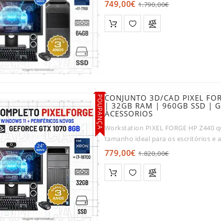
segurança pretendidos pela..
749,00€
1.790,00€
CONJUNTO 3D/CAD PIXEL FOR
POUPANÇA
| 32GB RAM | 960GB SSD |
ACESSORIOS
Workstation PIXEL FORGE HP Z440 
tamanho ideal para os escritórios 
extremamente silencioso, para ..
779,00€
1.820,00€