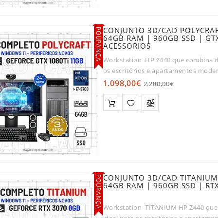
CONJUNTO 3D/CAD POLYCRAFT
POUPANÇA
64GB RAM | 960GB SSD | G
ACESSORIOS
Workstation HP Z440 que combina d
os escritórios e apartamentos mode
1.098,00€
2.280,00€
CONJUNTO 3D/CAD TITANIUM 
POUPANÇA
64GB RAM | 960GB SSD | R
Workstation TITANIUM HP Z440 que
ideal para os escritórios e aparta