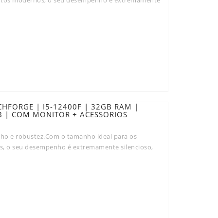
HFORGE | I5-12400F | 32GB RAM |
B | COM MONITOR + ACESSORIOS
o e robustez.Com o tamanho ideal para os
s, o seu desempenho é extremamente silencioso,