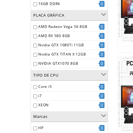
0
16GB DDR4
PLACA GRÁFICA
0
AMD Radeon Vega 56 8GB
0
AMD RX 580 8GB
0
Nvidia GTX 1080Ti 11GB
0
Nvidia GTX TITAN X 12GB
0
NVIDIA GTX1070 8GB
0
Nvidia GTX1080TI 8GB
TIPO DE CPU
0
Nvidia QUADRO P1000 4GB
0
Core i5
0
Nvidia RTX 2060 6GB
0
i7
0
Nvidia RTX 2080 8GB
0
XEON
0
Nvidia RTX2080 8GB
Marcas
0
NVIDIA RTX3070 8GB
0
HP