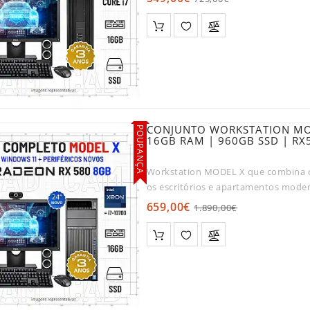
CONJUNTO WORKSTATION MODE
POUPANÇA
16GB RAM | 960GB SSD | R
Workstation MODEL X que combina 
os escritórios e apartamentos mode
pa..
659,00€
1.890,00€