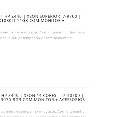
 HP Z440 | XEON SUPERIOR I7-9700 |
TX1080TI-11GB COM MONITOR +
esempenho e robustez.Com o tamanho ideal para
rnos, o seu desempenho é extremamente sil..
HP Z440 | XEON 14 CORES = I7-10700 |
TX3070-8GB COM MONITOR + ACESSORIOS
 combina desempenho e robustez.Com o tamanho
mentos modernos, o seu desempenho é extremamente