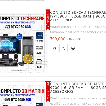
CONJUNTO 3D/CAD TECHFRAM
POUPANÇA
I9-10900 | 32GB RAM | 960
ACESSORIOS
Workstation TECHFRAME HP Z440 qu
tamanho ideal para os escritórios 
extremamente silencioso, para qu..
799,00€
1.099,00€
CONJUNTO 3D/CAD 3D MATRIX
POUPANÇA
9700 | 64GB RAM | 480GB S
ACESSORIOS
Workstation que combina desempenh
escritórios e apartamentos moderno