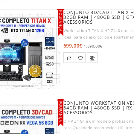
CONJUNTO 3D/CAD TITAN X HP
POUPANÇA
32GB RAM | 480GB SSD | GT
ACESSORIOS
Workstation TITAN X HP Z440 que 
ideal para os escritórios e aparta
silencioso, para que ..
699,00€
1.890,00€
CONJUNTO WORKSTATION VECT
POUPANÇA
64GB RAM | 480GB SSD | RX
ACESSORIOS
O HP Z4 G4 é um modelo profissiona
casa.Qualidade reconhecida HP, prop