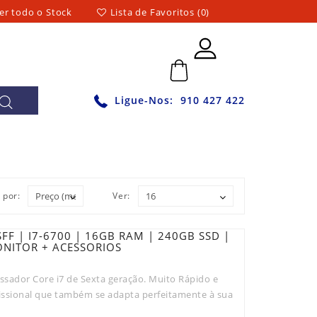
er todo o Stock
Lista de Favoritos (0)
0 - 0,00€
Ligue-Nos:
910 427 422
 por:
Ver:
F | I7-6700 | 16GB RAM | 240GB SSD |
NITOR + ACESSORIOS
sador Core i7 de Sexta geração. Muito Rápido e
issional que também se adapta perfeitamente à sua