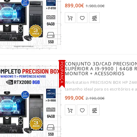
para que p..
899,00€
1.980,00€
CONJUNTO 3D/CAD PRECISION
POUPANÇA
SUPERIOR A I9-9900 | 64GB
MONITOR + ACESSORIOS
Workstation PRECISION BOX HP Z44
tamanho ideal para os escritórios 
é extremamente ..
999,00€
2.190,00€