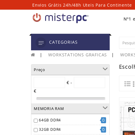
Envios Grátis 24h/48h Uteis Para Continente
Nº1 
CATEGORIAS
WORKSTATIONS GRAFICAS
WORKS
Escol
Preço
€ -
€
MEMORIA RAM
0
64GB DDR4
0
32GB DDR4