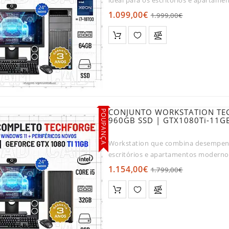
silencios..
1.099,00€
1.999,00€
CONJUNTO WORKSTATION TEC
POUPANÇA
960GB SSD | GTX1080Ti-11G
Workstation que combina desempenh
escritórios e apartamentos moderno
para que possa ..
1.154,00€
1.799,00€