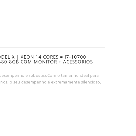
L X | XEON 14 CORES = I7-10700 |
X580-8GB COM MONITOR + ACESSORIOS
desempenho e robustez.Com o tamanho ideal para
rnos, o seu desempenho é extremamente silencioso,