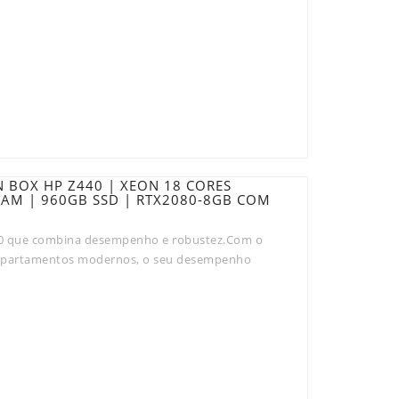
 BOX HP Z440 | XEON 18 CORES
 RAM | 960GB SSD | RTX2080-8GB COM
0 que combina desempenho e robustez.Com o
e apartamentos modernos, o seu desempenho