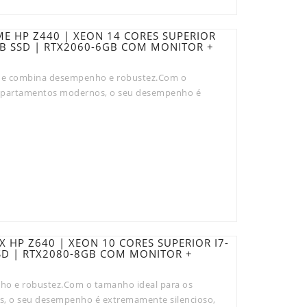
E HP Z440 | XEON 14 CORES SUPERIOR
GB SSD | RTX2060-6GB COM MONITOR +
e combina desempenho e robustez.Com o
e apartamentos modernos, o seu desempenho é
 HP Z640 | XEON 10 CORES SUPERIOR I7-
SD | RTX2080-8GB COM MONITOR +
o e robustez.Com o tamanho ideal para os
s, o seu desempenho é extremamente silencioso,