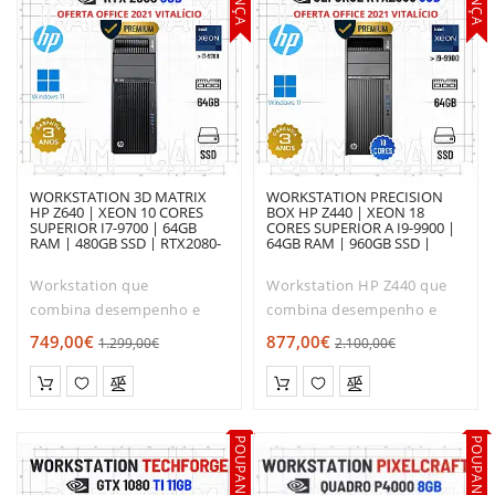
WORKSTATION 3D MATRIX
WORKSTATION PRECISION
HP Z640 | XEON 10 CORES
BOX HP Z440 | XEON 18
SUPERIOR I7-9700 | 64GB
CORES SUPERIOR A I9-9900 |
RAM | 480GB SSD | RTX2080-
64GB RAM | 960GB SSD |
8GB | OFERTA DE OFFICE 2021
RTX2080-8GB | OFERTA DE
OFFICE 2021
Workstation que
Workstation HP Z440 que
combina desempenho e
combina desempenho e
robustez.Com o tamanho
robustez.Com o tamanho
749,00€
877,00€
1.299,00€
2.100,00€
ideal para os escritórios e
ideal para os escritórios e
apartamentos modernos, o
apartamentos modernos, o
seu desempenho
seu desempenho
é extremamente silencioso,
é extremamente silencioso,
POUPANÇA
POUPANÇA
para que possa ..
para qu..