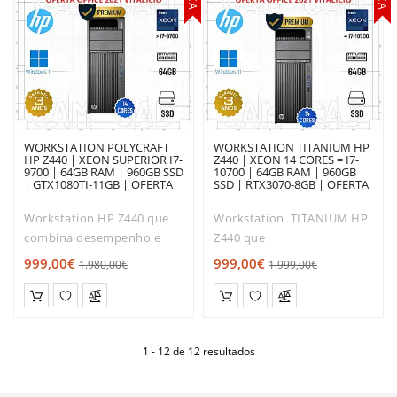
WORKSTATION POLYCRAFT
WORKSTATION TITANIUM HP
HP Z440 | XEON SUPERIOR I7-
Z440 | XEON 14 CORES = I7-
9700 | 64GB RAM | 960GB SSD
10700 | 64GB RAM | 960GB
| GTX1080TI-11GB | OFERTA
SSD | RTX3070-8GB | OFERTA
DE OFFICE 2021
DE OFFICE 2021
Workstation HP Z440 que
Workstation TITANIUM HP
combina desempenho e
Z440 que
robustez.Com o tamanho
combina desempenho e
999,00€
999,00€
1.980,00€
1.999,00€
ideal para os escritórios e
robustez.Com o tamanho
apartamentos modernos, o
ideal para os escritórios e
seu desempenho
apartamentos modernos, o
é extremamente silencioso,
seu desempenho
1 - 12 de 12 resultados
pa..
é extremamente..