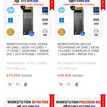
WORKSTATION PIXEL FORGE
WORKSTATION 3D/CAD
HP Z440 | XEON 14 CORES =
TECHFRAME HP Z440 | XEON
I7-10700 | 32GB RAM | 960GB
14 CORES SUPERIOR I9-10900
SSD | GTX1070-8GB | OFERTA
| 32GB RAM | 960GB SSD |
DE OFFICE 2021
RTX2060-6GB | OFERTA DE
OFFICE 2021
Workstation PIXEL FORGE
Workstation TECHFRAME
HP Z440 que
HP Z440 que
combina desempenho e
combina desempenho e
619,00€
649,00€
999,00€
999,00€
robustez.Com o tamanho
robustez.Com o tamanho
ideal para os escritórios e
ideal para os escritórios e
apartamentos modernos, o
apartamentos modernos, o
seu desempenho
seu desempenho
POUPANÇA
POUPANÇA
é extremame..
é extremamente sile..