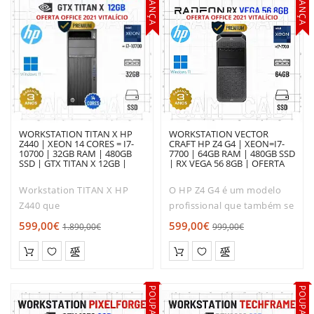
POUPANÇA
POUPANÇA
WORKSTATION TITAN X HP
WORKSTATION VECTOR
Z440 | XEON 14 CORES = I7-
CRAFT HP Z4 G4 | XEON=I7-
10700 | 32GB RAM | 480GB
7700 | 64GB RAM | 480GB SSD
SSD | GTX TITAN X 12GB |
| RX VEGA 56 8GB | OFERTA
OFERTA DE OFFICE 2021
DE OFFICE 2021
Workstation TITAN X HP
O HP Z4 G4 é um modelo
Z440 que
profissional que também se
combina desempenho e
adapta perfeitamente à sua
599,00€
599,00€
1.890,00€
999,00€
robustez.Com o tamanho
casa.Qualidade reconhecida
ideal para os escritórios e
HP, proporciona o
apartamentos modernos, o
desempenho, a flexibilidade
seu desempenho
e a segurança pretendidos
POUPANÇA
POUPANÇA
é extremamente silenc..
pela..