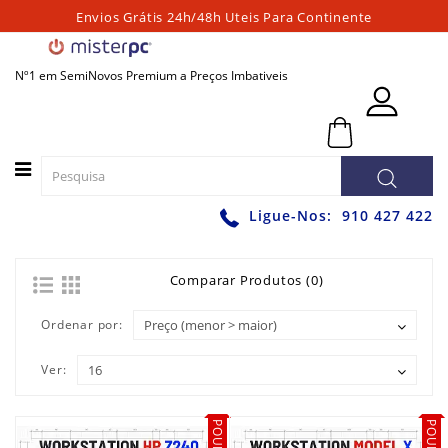
Envios Grátis 24h/48h Uteis Para Continente
Categorias
Nº1 em SemiNovos Premium a Preços Imbativeis
PORTATEIS
0 - 0,00€
PC
´S
FIXOS
PC
Ligue-Nos:
910 427 422
´S
PARA
JOGOS
Comparar Produtos (0)
WORKSTATIONS
Ordenar por:
GRAFICAS
Ver:
MONITORES
ACESSÓRIOS