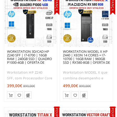
POUPANÇA
POUPANÇA
PLACAS
GRÁFICAS
SOFTWARE
WORKSTATION 3D/CAD HP
WORKSTATION MODEL X HP
Z240 SFF | I7-6700 | 16GB
Z440 | XEON 14 CORES = I7-
RAM | 240GB SSD | QUADRO
10700 | 16GB RAM | 960GB
P1000-4GB | OFERTA DE
SSD | RX580-8GB | OFERTA DE
OFFICE 2021
OFFICE 2021
Workstation HP Z240
Workstation MODEL X que
SFF, com Processador Core
combina desempenho e
i7 de Sexta geração. Muito
robustez.Com o tamanho
399,00€
499,00€
899,00€
899,00€
Rápido e estável!O HP Z240
ideal para os escritórios e
é um modelo profissional
apartamentos modernos, o
que também se adapta
seu desempenho
perfeitamente à sua casa.
é extremamente silencioso,
Com..
para qu..