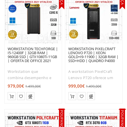
WORKSTATION TECHFORGE |
WORKSTATION PIXELCRAFT
I5-12400F | 32GB RAM |
LENOVO P720 | XEON
960GB SSD | GTX1080Ti-11GB
GOLD=I9-11900 | 32GB RAM |
| OFERTA DE OFFICE 2021
SSD+HDD | QUADRO P4000
8GB | OFERTA DE OFFICE 2021
Workstation que
A workstation PixelCraft
combina desempenho e
Lenovo P720 oferece um
robustez.Com o tamanho
desempenho potente para
979,00€
999,00€
1.499,00€
1.499,00€
ideal para os escritórios e
lidar com todas as tarefas
apartamentos modernos, o
que tem de executar.A
seu desempenho
tecnologia incluída neste PC
é extremamente silencioso,
torna-o numa máquina
POUPANÇA
POUPANÇA
para que possa ..
ideal par..