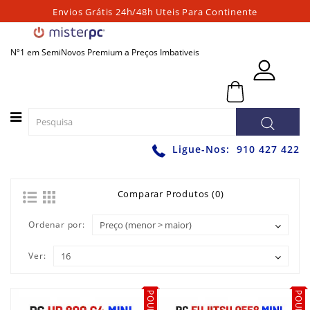
Envios Grátis 24h/48h Uteis Para Continente
Categorias
Nº1 em SemiNovos Premium a Preços Imbativeis
PORTATEIS
0 - 0,00€
PC
´S
FIXOS
PC
Ligue-Nos:
910 427 422
´S
PARA
JOGOS
Comparar Produtos (0)
WORKSTATIONS
Ordenar por:
GRAFICAS
Ver:
MONITORES
ACESSÓRIOS