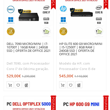
DELL 7090 MICRO/MINI | I7-
HP ELITE 600 G9 MICRO/MINI
10700T | 16GB RAM | 240GB
| I5-12500T | 8GB RAM |
SSD | OFERTA DE OFFICE 2021
240GB SSD | OFERTA DE
OFFICE 2021
Dell 7090, com Processador
Modelo da HP, com
Core i7 de Décima geração.
Processador Core i5 de
Muito boa relação
Décima Segunda geração.
529,00€
545,00€
1.299,00€
1.110,00€
qualidade / Rapidez /
Muito boa relação
preço!O Dell 7090 TINY é
qualidade / Rapidez /
dos modelos mais
preço!O HP Elite 600 TINY é
solicitados entre os micro-
dos modelos mais
POUPANÇA
POUPANÇA
desktops.Uma solu..
solicitados entre os mini-
desk..