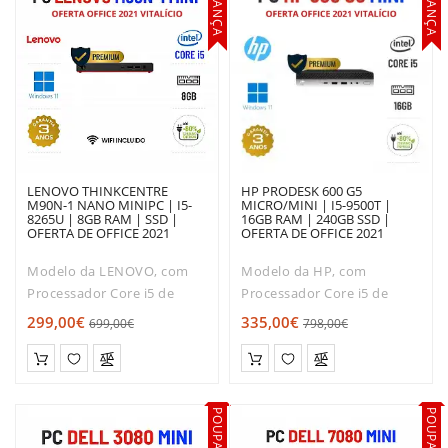
POUPANÇA
POUPANÇA
LENOVO THINKCENTRE
HP PRODESK 600 G5
M90N-1 NANO MINIPC | I5-
MICRO/MINI | I5-9500T |
8265U | 8GB RAM | SSD |
16GB RAM | 240GB SSD |
OFERTA DE OFFICE 2021
OFERTA DE OFFICE 2021
Modelo da LENOVO, com
Modelo da HP, com
Processador Core i5 de
Processador Core i5 de
Oitava geração.Muito boa
Nona geração. Muito boa
299,00€
335,00€
699,00€
798,00€
relação qualidade / Rapidez
relação qualidade / Rapidez
/ preço!O LENOVO
/ preço!O HP ProDesk 600
THINKCENTRE M90N-1
TINY é dos modelos mais
NANO MINIPC é dos
solicitados entre os mini-
POUPANÇA
POUPANÇA
modelos mais solicitados
desktops. Co..
ent..