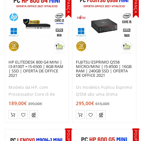
POUPANÇA
POUPANÇA
PLACAS
GRÁFICAS
SOFTWARE
HP ELITEDESK 800 G4 MINI |
FUJITSU ESPRIMO Q558
I3-8100T = I5-6500 | 8GB RAM
MICRO/MINI | I5-8500 | 16GB
| SSD | OFERTA DE OFFICE
RAM | 240GB SSD | OFERTA
2021
DE OFFICE 2021
Modelo da HP, com
Os modelos Fujitsu Esprimo
Processador Core i3 de
Q558 são uma ótima
Oitava geração.Muito boa
escolha para quem trabalha
189,00€
295,00€
399,00€
615,00€
relação qualidade / Rapidez
principalmente com Office
/ preço!O HP EliteDesk 800
e Internet em casa ou no
é dos modelos mais
escritório. Sendo
solicitados entre os mini
concebidos para uma
desktops. Com ..
utilização p..