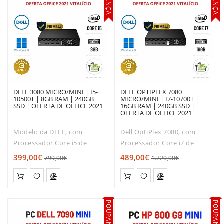
DELL 3080 MICRO/MINI | I5-
DELL OPTIPLEX 7080
10500T | 8GB RAM | 240GB
MICRO/MINI | I7-10700T |
SSD | OFERTA DE OFFICE 2021
16GB RAM | 240GB SSD |
OFERTA DE OFFICE 2021
Modelo da DELL, com
Dell OptiPlex 7080, com
Processador Core i5 de
Processador Core i7 de
Décima geração. Muito boa
Décima geração. Muito boa
399,00€
489,00€
799,00€
1.220,00€
relação qualidade / Rapidez
relação qualidade / Rapidez
/ preço!O DELL 3080 TINY é
/ preço!O Dell 7080 TINY é
dos modelos mais
dos modelos mais
solicitados entre os mini-
solicitados entre os micro-
POUPANÇA
POUPANÇA
desktops. Com..
desktops..