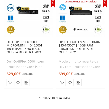
DELL OPTIPLEX 5000
HP ELITE 600 G9 MICRO/MINI
MICRO/MINI | I5-12500T |
| I5-14500T | 16GB RAM |
16GB RAM | 480GB SSD |
240GB SSD | OFERTA DE
OFERTA DE OFFICE 2021
OFFICE 2021
Dell OptiPlex 5000 , com
Modelo muito recente da
Processador Core i5 de
HP, com Processador Core
Décima Segunda geração.
i5 de Décima Quarta
629,00€
699,00€
899,00€
999,00€
Muito boa relação
geração. Muito boa relação
qualidade / Rapidez /
qualidade / Rapidez /
preço!O Dell 5000 TINY é
preço!O HP Elite 600 TINY é
dos modelos mais
dos modelos mais
1 - 10 de 10 resultados
solicitados entre os micro..
solicitados entre..