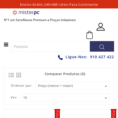
Envios Grátis 24h/48h Uteis Para Continente
Categorias
Nº1 em SemiNovos Premium a Preços Imbativeis
PORTATEIS
0 - 0,00€
PC
´S
FIXOS
PC
Ligue-Nos:
910 427 422
´S
PARA
JOGOS
Comparar Produtos (0)
WORKSTATIONS
Ordenar por:
GRAFICAS
Ver:
MONITORES
ACESSÓRIOS