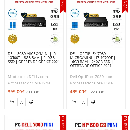
DELL 3080 MICRO/MINI | I5-
DELL OPTIPLEX 7080
10500T | 8GB RAM | 240GB
MICRO/MINI | I7-10700T |
SSD | OFERTA DE OFFICE 2021
16GB RAM | 240GB SSD |
OFERTA DE OFFICE 2021
Modelo da DELL, com
Dell OptiPlex 7080, com
Processador Core i5 de
Processador Core i7 de
Décima geração. Muito boa
Décima geração. Muito boa
399,00€
489,00€
799,00€
1.220,00€
relação qualidade / Rapidez
relação qualidade / Rapidez
/ preço!O DELL 3080 TINY é
/ preço!O Dell 7080 TINY é
dos modelos mais
dos modelos mais
solicitados entre os mini-
solicitados entre os micro-
POUPANÇA
POUPANÇA
desktops. Com..
desktops..