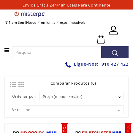
Envios Grátis 24h/48h Uteis Para Continente
Categorias
Nº1 em SemiNovos Premium a Preços Imbativeis
PORTATEIS
0 - 0,00€
PC
´S
FIXOS
PC
Ligue-Nos:
910 427 422
´S
PARA
JOGOS
Comparar Produtos (0)
WORKSTATIONS
Ordenar por:
GRAFICAS
Ver:
MONITORES
ACESSÓRIOS