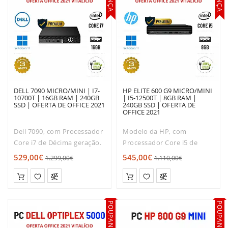
DELL 7090 MICRO/MINI | I7-
HP ELITE 600 G9 MICRO/MINI
10700T | 16GB RAM | 240GB
| I5-12500T | 8GB RAM |
SSD | OFERTA DE OFFICE 2021
240GB SSD | OFERTA DE
OFFICE 2021
Dell 7090, com Processador
Modelo da HP, com
Core i7 de Décima geração.
Processador Core i5 de
Muito boa relação
Décima Segunda geração.
529,00€
545,00€
1.299,00€
1.110,00€
qualidade / Rapidez /
Muito boa relação
preço!O Dell 7090 TINY é
qualidade / Rapidez /
dos modelos mais
preço!O HP Elite 600 TINY é
solicitados entre os micro-
dos modelos mais
POUPANÇA
POUPANÇA
desktops.Uma solu..
solicitados entre os mini-
desk..