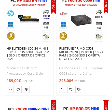
POUPANÇA
POUPANÇA
PLACAS
GRÁFICAS
SOFTWARE
HP ELITEDESK 800 G4 MINI |
FUJITSU ESPRIMO Q558
I3-8100T = I5-6500 | 8GB RAM
MICRO/MINI | I5-8500 | 16GB
| SSD | OFERTA DE OFFICE
RAM | 240GB SSD | OFERTA
2021
DE OFFICE 2021
Modelo da HP, com
Os modelos Fujitsu Esprimo
Processador Core i3 de
Q558 são uma ótima
Oitava geração.Muito boa
escolha para quem trabalha
189,00€
295,00€
399,00€
615,00€
relação qualidade / Rapidez
principalmente com Office
/ preço!O HP EliteDesk 800
e Internet em casa ou no
é dos modelos mais
escritório. Sendo
solicitados entre os mini
concebidos para uma
desktops. Com ..
utilização p..