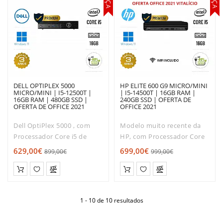
DELL OPTIPLEX 5000
HP ELITE 600 G9 MICRO/MINI
MICRO/MINI | I5-12500T |
| I5-14500T | 16GB RAM |
16GB RAM | 480GB SSD |
240GB SSD | OFERTA DE
OFERTA DE OFFICE 2021
OFFICE 2021
Dell OptiPlex 5000 , com
Modelo muito recente da
Processador Core i5 de
HP, com Processador Core
Décima Segunda geração.
i5 de Décima Quarta
629,00€
699,00€
899,00€
999,00€
Muito boa relação
geração. Muito boa relação
qualidade / Rapidez /
qualidade / Rapidez /
preço!O Dell 5000 TINY é
preço!O HP Elite 600 TINY é
dos modelos mais
dos modelos mais
1 - 10 de 10 resultados
solicitados entre os micro..
solicitados entre..