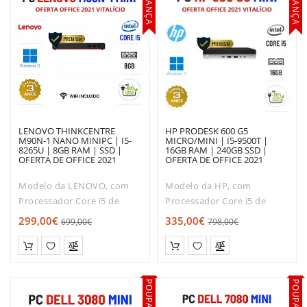
POUPANÇA
POUPANÇA
LENOVO THINKCENTRE
HP PRODESK 600 G5
M90N-1 NANO MINIPC | I5-
MICRO/MINI | I5-9500T |
8265U | 8GB RAM | SSD |
16GB RAM | 240GB SSD |
OFERTA DE OFFICE 2021
OFERTA DE OFFICE 2021
Modelo da LENOVO, com
Modelo da HP, com
Processador Core i5 de
Processador Core i5 de
Oitava geração.Muito boa
Nona geração. Muito boa
299,00€
335,00€
699,00€
798,00€
relação qualidade / Rapidez
relação qualidade / Rapidez
/ preço!O LENOVO
/ preço!O HP ProDesk 600
THINKCENTRE M90N-1
TINY é dos modelos mais
NANO MINIPC é dos
solicitados entre os mini-
POUPANÇA
POUPANÇA
modelos mais solicitados
desktops. Co..
ent..