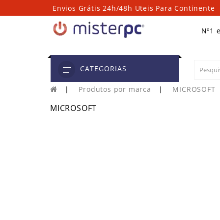
Envios Grátis 24h/48h Uteis Para Continente
Nº1 
CATEGORIAS
Produtos por marca
MICROSOFT
MICROSOFT