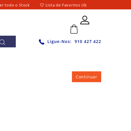
er todo o Stock
Lista de Favoritos (0)
0 - 0,00€
Ligue-Nos:
910 427 422
Continuar