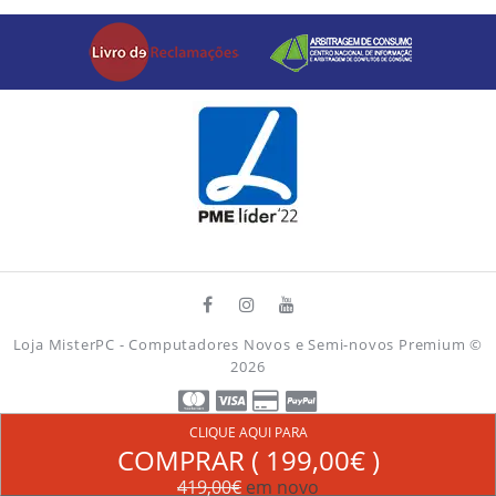
Loja MisterPC - Computadores Novos e Semi-novos Premium
©
2026
CLIQUE AQUI PARA
COMPRAR (
199,00€
)
419,00€
em novo