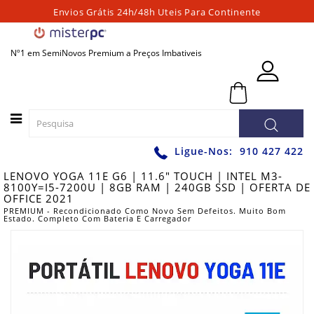
Envios Grátis 24h/48h Uteis Para Continente
Categorias
Nº1 em SemiNovos Premium a Preços Imbativeis
PORTATEIS
0 - 0,00€
PC
´S
FIXOS
PC
Ligue-Nos:
910 427 422
´S
LENOVO YOGA 11E G6 | 11.6" TOUCH | INTEL M3-
PARA
8100Y=I5-7200U | 8GB RAM | 240GB SSD | OFERTA DE
JOGOS
OFFICE 2021
PREMIUM - Recondicionado Como Novo Sem Defeitos. Muito Bom
WORKSTATIONS
Estado. Completo Com Bateria E Carregador
GRAFICAS
MONITORES
ACESSÓRIOS