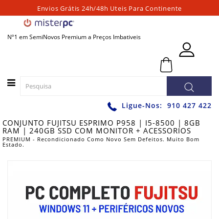
Envios Grátis 24h/48h Uteis Para Continente
Categorias
Nº1 em SemiNovos Premium a Preços Imbativeis
PORTATEIS
0 - 0,00€
PC
´S
FIXOS
PC
Ligue-Nos:
910 427 422
´S
CONJUNTO FUJITSU ESPRIMO P958 | I5-8500 | 8GB
PARA
RAM | 240GB SSD COM MONITOR + ACESSORIOS
JOGOS
PREMIUM - Recondicionado Como Novo Sem Defeitos. Muito Bom
Estado.
WORKSTATIONS
GRAFICAS
MONITORES
ACESSÓRIOS