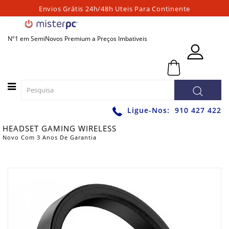
Envios Grátis 24h/48h Uteis Para Continente
Categorias
Nº1 em SemiNovos Premium a Preços Imbativeis
PORTATEIS
0 - 0,00€
PC
´S
FIXOS
PC
Ligue-Nos:
910 427 422
´S
HEADSET GAMING WIRELESS
PARA
Novo Com 3 Anos De Garantia
JOGOS
WORKSTATIONS
GRAFICAS
MONITORES
ACESSÓRIOS