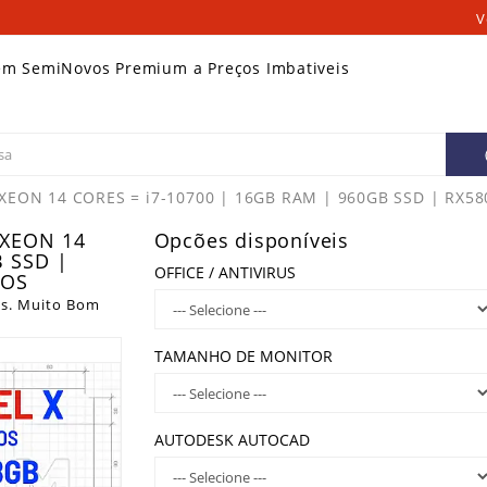
V
em SemiNovos Premium a Preços Imbativeis
EON 14 CORES = i7-10700 | 16GB RAM | 960GB SSD | RX5
XEON 14
Opcões disponíveis
B SSD |
OFFICE / ANTIVIRUS
IOS
s. Muito Bom
TAMANHO DE MONITOR
AUTODESK AUTOCAD