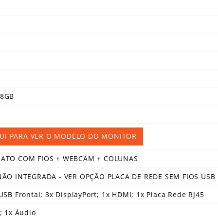
 8GB
QUI PARA VER O MODELO DO MONITOR
RATO COM FIOS + WEBCAM + COLUNAS
NÃO INTEGRADA - VER OPÇÃO PLACA DE REDE SEM FIOS USB 
USB Frontal; 3x DisplayPort; 1x HDMI; 1x Placa Rede RJ45
; 1x Áudio