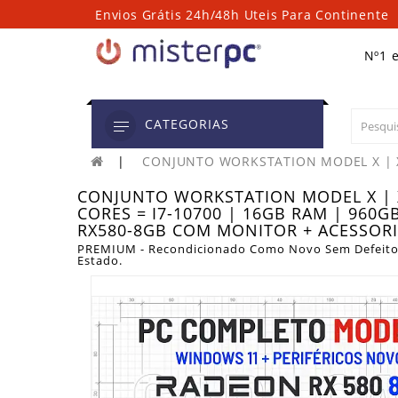
Envios Grátis 24h/48h Uteis Para Continente
Nº1 
CATEGORIAS
CONJUNTO WORKSTATION MODEL X | X
CONJUNTO WORKSTATION MODEL X | 
CORES = I7-10700 | 16GB RAM | 960G
RX580-8GB COM MONITOR + ACESSOR
PREMIUM - Recondicionado Como Novo Sem Defeito
Estado.