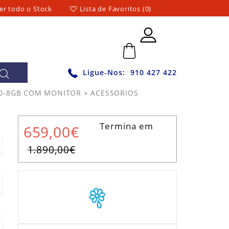
er todo o Stock
Lista de Favoritos (0)
0 - 0,00€
Ligue-Nos:
910 427 422
80-8GB COM MONITOR + ACESSORIOS
Termina em
659,00€
1.890,00€