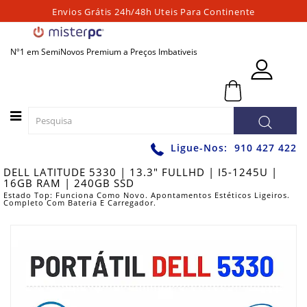
Envios Grátis 24h/48h Uteis Para Continente
Categorias
Nº1 em SemiNovos Premium a Preços Imbativeis
PORTATEIS
0 - 0,00€
PC
´S
FIXOS
PC
Ligue-Nos:
910 427 422
´S
DELL LATITUDE 5330 | 13.3" FULLHD | I5-1245U |
PARA
16GB RAM | 240GB SSD
JOGOS
Estado Top: Funciona Como Novo. Apontamentos Estéticos Ligeiros.
Completo Com Bateria E Carregador.
WORKSTATIONS
GRAFICAS
MONITORES
ACESSÓRIOS