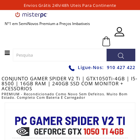
Envios Grátis 24h/48h Uteis Para Continente
Categorias
Nº1 em SemiNovos Premium a Preços Imbativeis
PORTATEIS
0 - 0,00€
PC
´S
FIXOS
PC
Ligue-Nos:
910 427 422
´S
CONJUNTO GAMER SPIDER V2 Ti | GTX1050Ti-4GB | I5-
PARA
8500 | 16GB RAM | 240GB SSD COM MONITOR +
JOGOS
ACESSORIOS
PREMIUM - Recondicionado Como Novo Sem Defeitos. Muito Bom
WORKSTATIONS
Estado. Completo Com Bateria E Carregador
GRAFICAS
MONITORES
ACESSÓRIOS