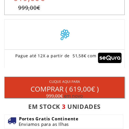
999,00€
Pague até 12X a partir de 51,58€ com
CLIQUE AQUI PARA
COMPRAR (
619,00€
)
999,00€
em novo
EM STOCK
3
UNIDADES
Portes Gratis Continente
Enviamos para as Ilhas