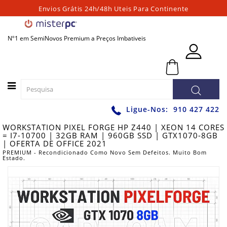
Envios Grátis 24h/48h Uteis Para Continente
Categorias
Nº1 em SemiNovos Premium a Preços Imbativeis
PORTATEIS
0 - 0,00€
PC
´S
FIXOS
PC
Ligue-Nos:
910 427 422
´S
WORKSTATION PIXEL FORGE HP Z440 | XEON 14 CORES
PARA
= I7-10700 | 32GB RAM | 960GB SSD | GTX1070-8GB
JOGOS
| OFERTA DE OFFICE 2021
PREMIUM - Recondicionado Como Novo Sem Defeitos. Muito Bom
WORKSTATIONS
Estado.
GRAFICAS
MONITORES
ACESSÓRIOS