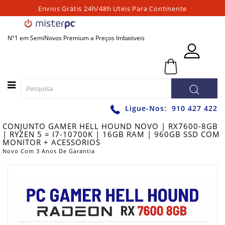
Envios Grátis 24h/48h Uteis Para Continente
Categorias
Nº1 em SemiNovos Premium a Preços Imbativeis
PORTATEIS
0 - 0,00€
PC
´S
FIXOS
PC
Ligue-Nos:
910 427 422
´S
CONJUNTO GAMER HELL HOUND NOVO | RX7600-8GB
PARA
| RYZEN 5 = I7-10700K | 16GB RAM | 960GB SSD COM
JOGOS
MONITOR + ACESSORIOS
Novo Com 3 Anos De Garantia
WORKSTATIONS
GRAFICAS
MONITORES
ACESSÓRIOS