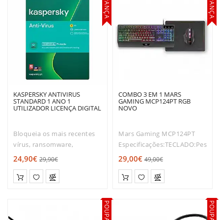
POUPANÇA
POUPANÇA
KASPERSKY ANTIVIRUS
COMBO 3 EM 1 MARS
STANDARD 1 ANO 1
GAMING MCP124PT RGB
UTILIZADOR LICENÇA DIGITAL
NOVO
Bloqueia os mais recentes
Mars Gaming MCP124PT
vírus, ransomware,
Especificações:TECLADO:Peso:
spyware, cryptolockers e
660gDimensões:
24,90€
29,00€
29,90€
49,00€
muito mais.Versão 1
450x181x36mmDesign:
Utilizador com atualizações
CompletoMaterial do
durante 1 ano...
teclado: ABSIluminação:
FRGB RainbowTecnologia:
POUPANÇA
POUPANÇA
MembranaTipo de