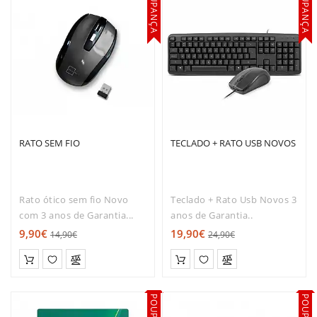
POUPANÇA
POUPANÇA
interruptor..
RATO SEM FIO
TECLADO + RATO USB NOVOS
Rato ótico sem fio Novo
Teclado + Rato Usb Novos 3
com 3 anos de Garantia...
anos de Garantia..
9,90€
19,90€
14,90€
24,90€