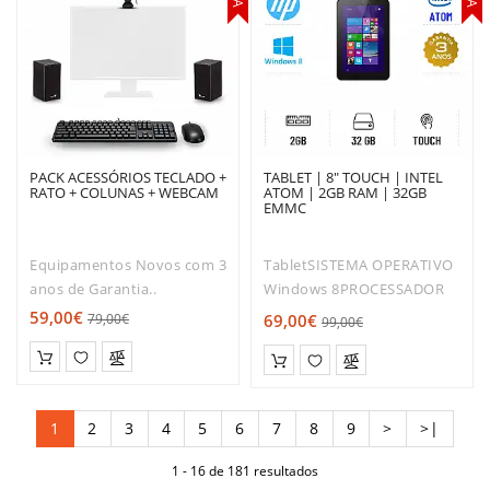
PACK ACESSÓRIOS TECLADO +
TABLET | 8" TOUCH | INTEL
RATO + COLUNAS + WEBCAM
ATOM | 2GB RAM | 32GB
EMMC
Equipamentos Novos com 3
TabletSISTEMA OPERATIVO
anos de Garantia..
Windows 8PROCESSADOR
Intel Atom Quad-core 2.16
59,00€
79,00€
69,00€
99,00€
GHzMEMORIA 2GB
DDR3LCAPACIDADE
ARMAZENAMENTO 32GB
eMMCMONITOR •
1
2
3
4
5
6
7
8
9
>
>|
800×1280,..
1 - 16 de 181 resultados