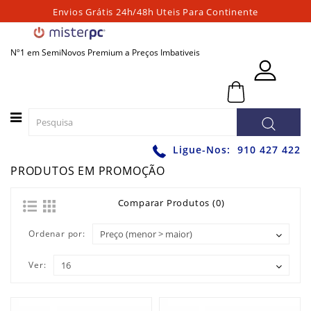
Envios Grátis 24h/48h Uteis Para Continente
Categorias
Nº1 em SemiNovos Premium a Preços Imbativeis
PORTATEIS
0 - 0,00€
PC
´S
FIXOS
PC
Ligue-Nos:
910 427 422
´S
PRODUTOS EM PROMOÇÃO
PARA
JOGOS
Comparar Produtos (0)
WORKSTATIONS
GRAFICAS
Ordenar por:
MONITORES
Ver:
ACESSÓRIOS