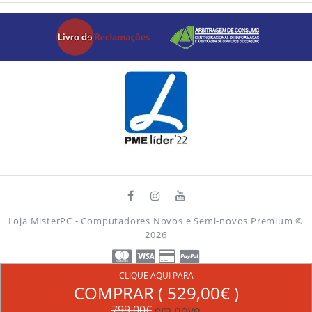
Loja MisterPC - Computadores Novos e Semi-novos Premium
©
2026
CLIQUE AQUI PARA
COMPRAR (
529,00€
)
799,00€
em novo