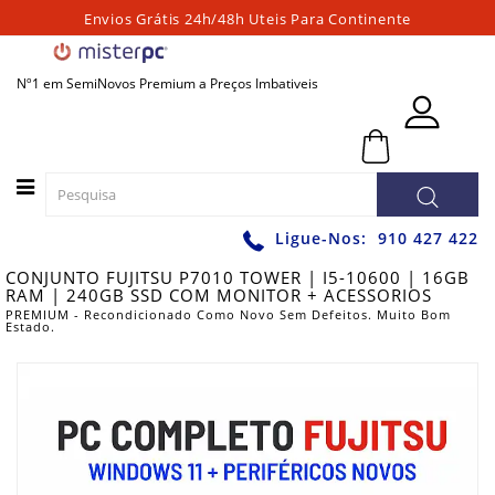
Envios Grátis 24h/48h Uteis Para Continente
Categorias
Nº1 em SemiNovos Premium a Preços Imbativeis
PORTATEIS
0 - 0,00€
PC
´S
FIXOS
PC
Ligue-Nos:
910 427 422
´S
CONJUNTO FUJITSU P7010 TOWER | I5-10600 | 16GB
PARA
RAM | 240GB SSD COM MONITOR + ACESSORIOS
JOGOS
PREMIUM - Recondicionado Como Novo Sem Defeitos. Muito Bom
Estado.
WORKSTATIONS
GRAFICAS
MONITORES
ACESSÓRIOS