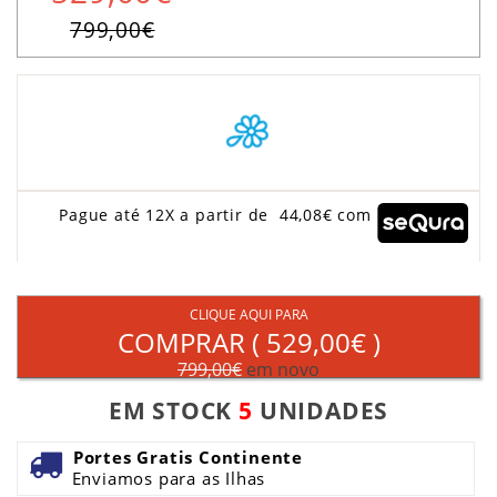
799,00€
Pague até 12X a partir de 44,08€ com
CLIQUE AQUI PARA
COMPRAR (
529,00€
)
799,00€
em novo
EM STOCK
5
UNIDADES
Portes Gratis Continente
Enviamos para as Ilhas