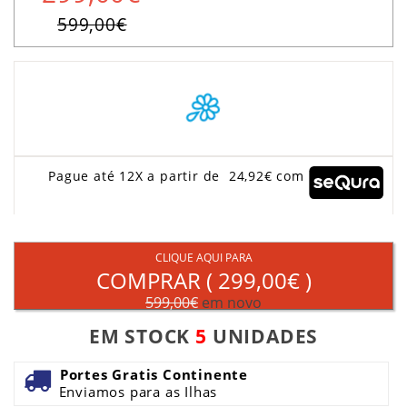
599,00€
Pague até 12X a partir de 24,92€ com
CLIQUE AQUI PARA
COMPRAR (
299,00€
)
599,00€
em novo
EM STOCK
5
UNIDADES
Portes Gratis Continente
Enviamos para as Ilhas