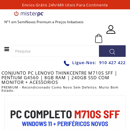
Envios Grátis 24h/48h Uteis Para Continente
Categorias
Nº1 em SemiNovos Premium a Preços Imbativeis
PORTATEIS
0 - 0,00€
PC
´S
FIXOS
PC
Ligue-Nos:
910 427 422
´S
CONJUNTO PC LENOVO THINKCENTRE M710S SFF |
PARA
PENTIUM G4560 | 8GB RAM | 240GB SSD COM
JOGOS
MONITOR + ACESSORIOS
PREMIUM - Recondicionado Como Novo Sem Defeitos. Muito Bom
WORKSTATIONS
Estado.
GRAFICAS
MONITORES
ACESSÓRIOS