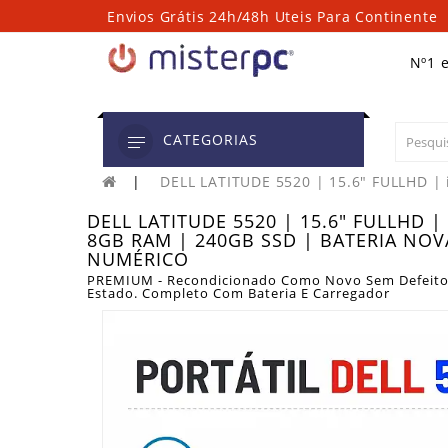
Envios Grátis 24h/48h Uteis Para Continente
Nº1 
CATEGORIAS
DELL LATITUDE 5520 | 15.6" FULLHD 
DELL LATITUDE 5520 | 15.6" FULLHD | 
8GB RAM | 240GB SSD | BATERIA NOV
NUMÉRICO
PREMIUM - Recondicionado Como Novo Sem Defeito
Estado. Completo Com Bateria E Carregador