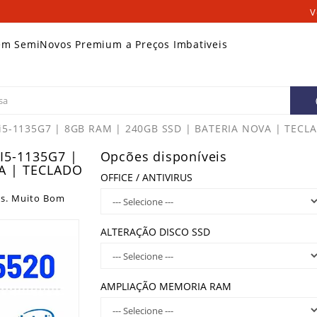
V
em SemiNovos Premium a Preços Imbativeis
| i5-1135G7 | 8GB RAM | 240GB SSD | BATERIA NOVA | TEC
I5-1135G7 |
Opcões disponíveis
A | TECLADO
OFFICE / ANTIVIRUS
s. Muito Bom
ALTERAÇÃO DISCO SSD
AMPLIAÇÃO MEMORIA RAM