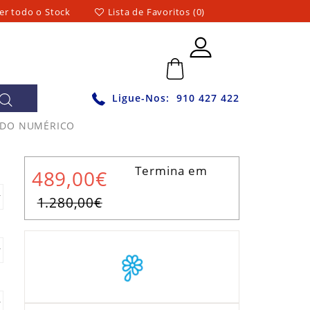
er todo o Stock
Lista de Favoritos (0)
0 - 0,00€
Ligue-Nos:
910 427 422
LADO NUMÉRICO
Termina em
489,00€
1.280,00€