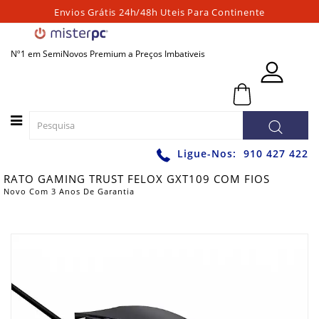
Envios Grátis 24h/48h Uteis Para Continente
Categorias
Nº1 em SemiNovos Premium a Preços Imbativeis
PORTATEIS
0 - 0,00€
PC
´S
FIXOS
PC
Ligue-Nos:
910 427 422
´S
RATO GAMING TRUST FELOX GXT109 COM FIOS
PARA
Novo Com 3 Anos De Garantia
JOGOS
WORKSTATIONS
GRAFICAS
MONITORES
ACESSÓRIOS