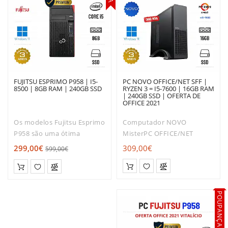
FUJITSU ESPRIMO P958 | I5-
PC NOVO OFFICE/NET SFF |
8500 | 8GB RAM | 240GB SSD
RYZEN 3 = I5-7600 | 16GB RAM
| 240GB SSD | OFERTA DE
OFFICE 2021
Os modelos Fujitsu Esprimo
Computador NOVO
P958 são uma ótima
MisterPC OFFICE/NET
escolha para quem trabalha
SFFCaixa CoolBox T313
299,00€
309,00€
599,00€
principalmente com Office
SlimMotherBoard
e Internet em casa ou no
A520Processador AMD
escritório. Sendo
Ryzen 3 3200G 3.60GHZ até
concebidos para uma
4.00GHZ em Max
POUPANÇA
utilização p..
BoostMemória DIMM 16GB
DDR4Disco 240GB SSDSis..