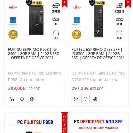
FUJITSU ESPRIMO P958 | I5-
FUJITSU ESPRIMO D738 SFF |
8400 | 8GB RAM | 240GB SSD
I5-8500 | 8GB RAM | 240GB
| OFERTA DE OFFICE 2021
SSD | OFERTA DE OFFICE 2021
Os modelos Fujitsu Esprimo
Os modelos Fujitsu Esprimo
P958 são uma ótima
D738 SFF são uma ótima
escolha para quem trabalha
escolha para quem trabalha
289,00€
297,00€
499,00€
625,00€
principalmente com Office
principalmente com Office
e Internet em casa ou no
e Internet em casa ou no
escritório. Sendo
escritório. Sendo
concebidos para uma
concebidos para uma
POUPANÇA
utilização p..
utilizaç..