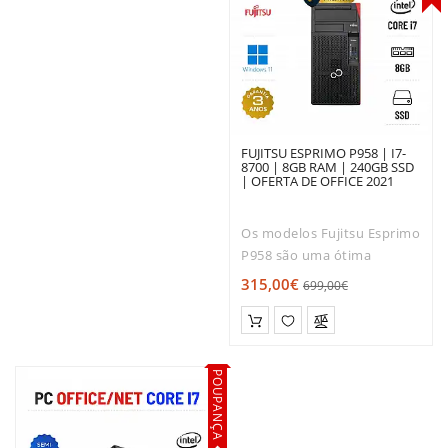
FUJITSU ESPRIMO P958 | I7-
8700 | 8GB RAM | 240GB SSD
| OFERTA DE OFFICE 2021
Os modelos Fujitsu Esprimo
P958 são uma ótima
escolha para quem trabalha
315,00€
699,00€
principalmente com Office
e Internet em casa ou no
escritório. Sendo
concebidos para uma
POUPANÇA
utilização p..