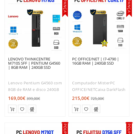
POUPANÇA
POUPANÇA
PLACAS
GRÁFICAS
SOFTWARE
LENOVO THINKCENTRE
PC OFFICE/NET | I7-4790 |
M710S SFF | PENTIUM G4560
16GB RAM | 240GB SSD
| 8GB RAM | 240GB SSD
Lenovo Pentium G4560 com
Computador MisterPC
8GB de RAM e disco 240GB
OFFICE/NETCaixa DarkFlash
SSD! Híper Robusto e
Q15MotherBoard H81Fonte
169,00€
215,00€
399,00€
725,00€
rápido.O Lenovo
Alimentação ATX
ThinkCentre M710S
500WProcessador Intel
SFF desmistifica a ideia de
Core i7-4790 3.60GHZ até
que os computadores de
4.00GHZ em Turbo
secretária ocupam m..
BoostMemória DIMM