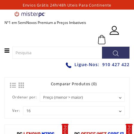
Envios Grátis 24h/48h Uteis Para Continente
Categorias
Nº1 em SemiNovos Premium a Preços Imbativeis
PORTATEIS
0 - 0,00€
PC
´S
FIXOS
PC
Ligue-Nos:
910 427 422
´S
PARA
JOGOS
Comparar Produtos (0)
WORKSTATIONS
Ordenar por:
GRAFICAS
Ver:
MONITORES
ACESSÓRIOS