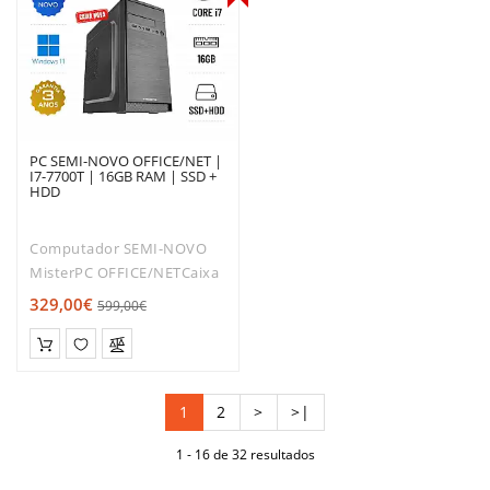
PC SEMI-NOVO OFFICE/NET |
I7-7700T | 16GB RAM | SSD +
HDD
Computador SEMI-NOVO
MisterPC OFFICE/NETCaixa
Micro-ATX Tacens Anima
329,00€
599,00€
AC4MotherBoard
H110Fonte Alimentação
ATX 500W Processador Core
i7-7700T 2.90GHZ até
1
2
>
>|
3.80GHZ em Turbo Boost..
1 - 16 de 32 resultados