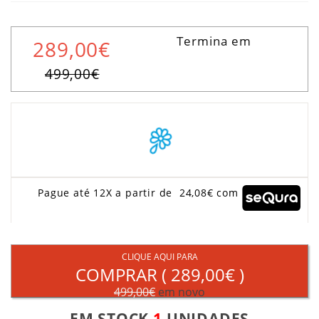
Termina em
289,00€
499,00€
Pague até 12X a partir de 24,08€ com
CLIQUE AQUI PARA
COMPRAR (
289,00€
)
499,00€
em novo
EM STOCK
1
UNIDADES