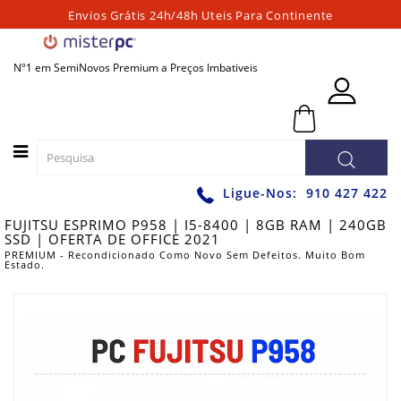
Envios Grátis 24h/48h Uteis Para Continente
Categorias
Nº1 em SemiNovos Premium a Preços Imbativeis
PORTATEIS
0 - 0,00€
PC
´S
FIXOS
PC
Ligue-Nos:
910 427 422
´S
FUJITSU ESPRIMO P958 | I5-8400 | 8GB RAM | 240GB
PARA
SSD | OFERTA DE OFFICE 2021
JOGOS
PREMIUM - Recondicionado Como Novo Sem Defeitos. Muito Bom
Estado.
WORKSTATIONS
GRAFICAS
MONITORES
ACESSÓRIOS